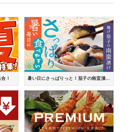
集合！
暑い日にさっぱりっと！茄子の南蛮漬け！