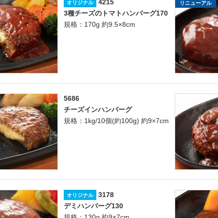
4215
オリジナル
リニューアル
3種チーズのトマトハンバーグ170
規格：170g 約9.5×8cm
5686
チーズインハンバーグ
規格：1kg/10個(約100g) 約9×7cm
3178
オリジナル
デミハンバーグ130
規格：130g 約9×7cm