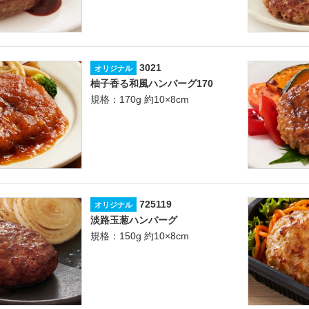
3021
オリジナル
柚子香る和風ハンバーグ170
規格：170g 約10×8cm
725119
オリジナル
淡路玉葱ハンバーグ
規格：150g 約10×8cm