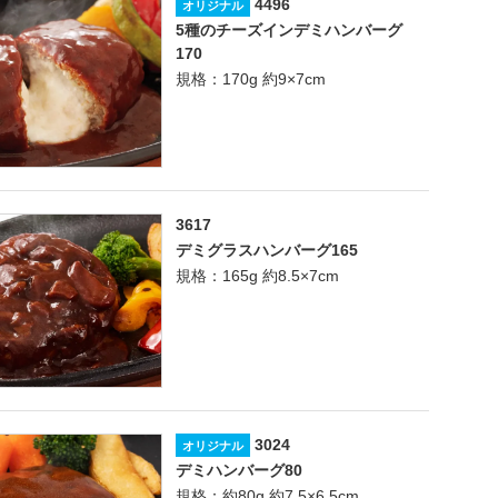
4496
オリジナル
5種のチーズインデミハンバーグ
170
規格：170g 約9×7cm
3617
デミグラスハンバーグ165
規格：165g 約8.5×7cm
3024
オリジナル
デミハンバーグ80
規格：約80g 約7.5×6.5cm