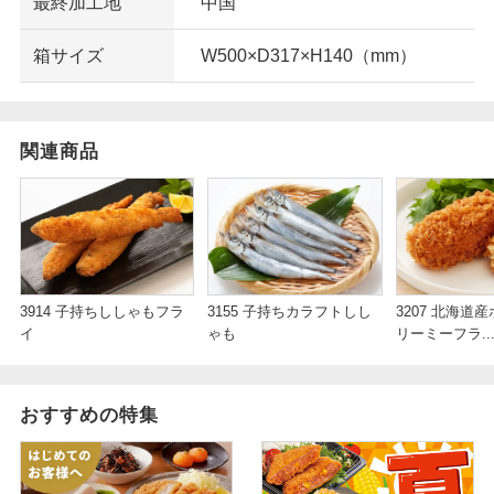
最終加工地
中国
箱サイズ
W500×D317×H140（mm）
関連商品
3914 子持ちししゃもフラ
3155 子持ちカラフトしし
3207 北海道
イ
ゃも
リーミーフラ..
おすすめの特集