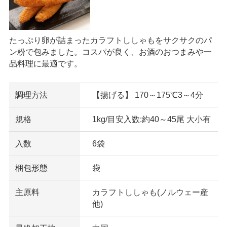
たっぷり卵が詰まったカラフトししゃもをサクサクのパ
ン粉で包みました。コスパが良く、お酒のおつまみや一
品料理に最適です。
調理方法
【揚げる】 170～175℃3～4分
規格
1kg/目安入数:約40～45尾 大小有
入数
6袋
梱包形態
袋
主原料
カラフトししゃも(ノルウェー産
他)