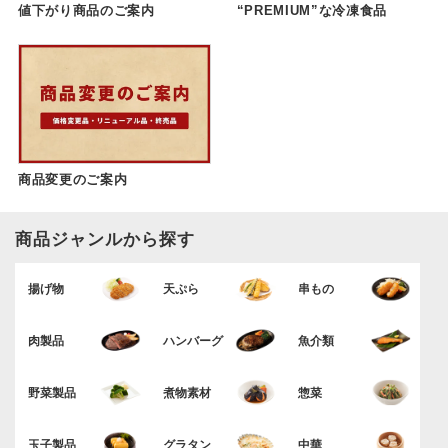
値下がり商品のご案内
“PREMIUM”な冷凍食品
商品変更のご案内
商品ジャンルから探す
揚げ物
天ぷら
串もの
肉製品
ハンバーグ
魚介類
野菜製品
煮物素材
惣菜
玉子製品
グラタン
中華