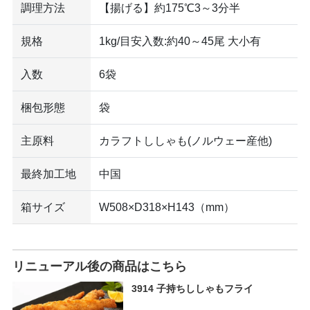
調理方法
【揚げる】約175℃3～3分半
規格
1kg/目安入数:約40～45尾 大小有
入数
6袋
梱包形態
袋
主原料
カラフトししゃも(ノルウェー産他)
最終加工地
中国
箱サイズ
W508×D318×H143（mm）
リニューアル後の商品はこちら
3914 子持ちししゃもフライ