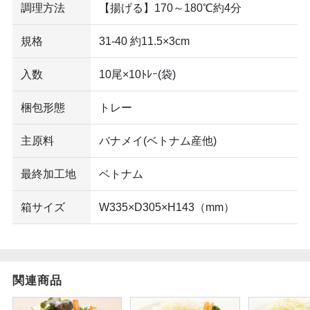
調理方法
【揚げる】170～180℃約4分
規格
31-40 約11.5×3cm
入数
10尾×10ﾄﾚｰ(袋)
梱包形態
トレー
主原料
バナメイ(ベトナム産他)
最終加工地
ベトナム
箱サイズ
W335×D305×H143（mm）
関連商品