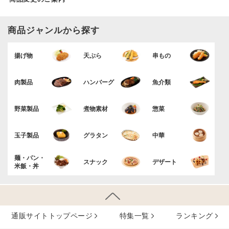
商品ジャンルから探す
揚げ物
天ぷら
串もの
肉製品
ハンバーグ
魚介類
野菜製品
煮物素材
惣菜
玉子製品
グラタン
中華
麺・パン・
スナック
デザート
米飯・丼
通販サイトトップページ
特集⼀覧
ランキング