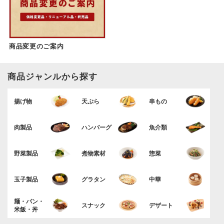
商品変更のご案内
商品ジャンルから探す
揚げ物
天ぷら
串もの
肉製品
ハンバーグ
魚介類
野菜製品
煮物素材
惣菜
玉子製品
グラタン
中華
麺・パン・
スナック
デザート
米飯・丼