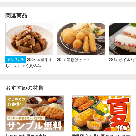
関連商品
3927 串揚げセット
3095 国産牛す
2847 ボイル
オリジナル
じこんにゃく煮込み
おすすめの特集