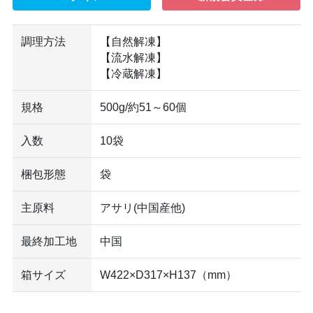
調理方法
【自然解凍】
【流水解凍】
【冷蔵解凍】
規格
500g/約51～60個
入数
10袋
梱包形態
袋
主原料
アサリ(中国産他)
最終加工地
中国
箱サイズ
W422×D317×H137（mm）