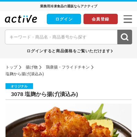
業務用冷凍食品の通販ならアクティブ
ログイン
会員登録
ログインすると商品価格をご覧いただけます
トップ
揚げ物
鶏唐揚・フライドチキン
塩麹から揚げ(漬込み)
オリジナル
3078 塩麹から揚げ(漬込み)