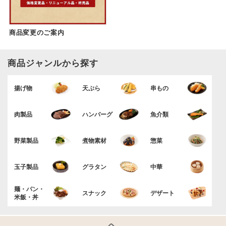
商品変更のご案内
商品ジャンルから探す
揚げ物
天ぷら
串もの
肉製品
ハンバーグ
魚介類
野菜製品
煮物素材
惣菜
玉子製品
グラタン
中華
麺・パン・
スナック
デザート
米飯・丼