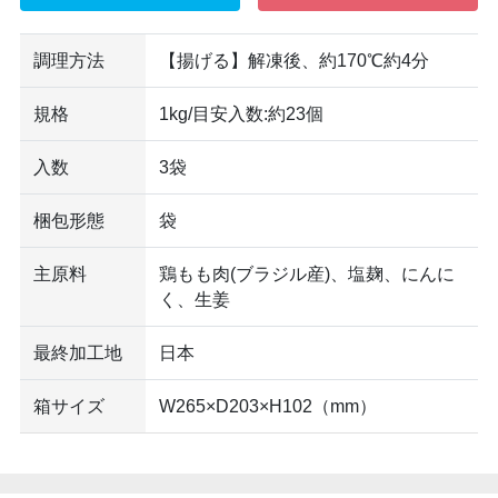
調理方法
【揚げる】解凍後、約170℃約4分
規格
1kg/目安入数:約23個
入数
3袋
梱包形態
袋
主原料
鶏もも肉(ブラジル産)、塩麹、にんに
く、生姜
最終加工地
日本
箱サイズ
W265×D203×H102（mm）