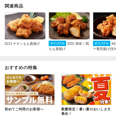
関連商品
5213 チキンもも唐揚げ
3331 簡単！鶏
4
オリジナル
オリジナル
もも唐揚げ
ー竜田揚げ(生IQ
おすすめの特集
初めてご利用のお客様へ
数量限定！暑い夏のおいしさ大
集合！