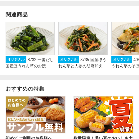
関連商品
8732 一番だし
8735 国産ほう
4
オリジナル
オリジナル
オリジナル
国産ほうれん草のお浸...
れん草と人参の胡麻和え
うれん草のそ
おすすめの特集
初めてご利用のお客様へ
数量限定！暑い夏のおいしさ大