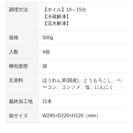
調理方法
【ボイル】10～15分
【冷蔵解凍】
【流水解凍】
規格
500g
入数
4袋
梱包形態
袋
主原料
ほうれん草(国産)、とうもろこし、ベ
ーコン、コンソメ、塩、にんにく
最終加工地
日本
箱サイズ
W295×D220×H120（mm）