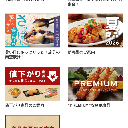
集合！
暑い日にさっぱりっと！茄子の
新商品のご案内
南蛮漬け！
値下がり商品のご案内
“PREMIUM”な冷凍食品