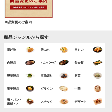
商品変更のご案内
商品ジャンルから探す
揚げ物
天ぷら
串もの
肉製品
ハンバーグ
魚介類
野菜製品
煮物素材
惣菜
玉子製品
グラタン
中華
麺・パン・
スナック
デザート
米飯・丼