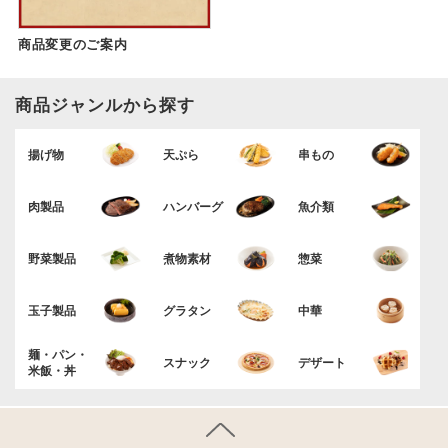
商品変更のご案内
商品ジャンルから探す
揚げ物
天ぷら
串もの
肉製品
ハンバーグ
魚介類
野菜製品
煮物素材
惣菜
玉子製品
グラタン
中華
麺・パン・
スナック
デザート
米飯・丼