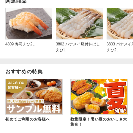
関連商品
4809 寿司えび2L
3802 バナメイ尾付伸ばし
3803 バナメ
えびL
えび2L
おすすめの特集
初めてご利用のお客様へ
数量限定！暑い夏のおいしさ大
集合！