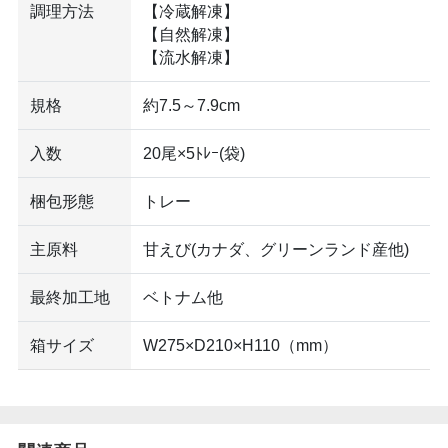
調理方法
【冷蔵解凍】
【自然解凍】
【流水解凍】
規格
約7.5～7.9cm
入数
20尾×5ﾄﾚｰ(袋)
梱包形態
トレー
主原料
甘えび(カナダ、グリーンランド産他)
最終加工地
ベトナム他
箱サイズ
W275×D210×H110（mm）