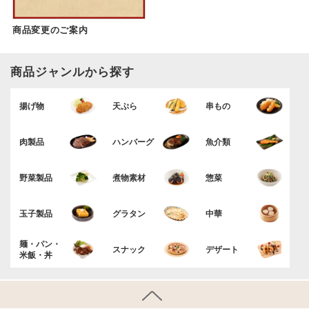
商品変更のご案内
商品ジャンルから探す
揚げ物
天ぷら
串もの
肉製品
ハンバーグ
魚介類
野菜製品
煮物素材
惣菜
玉子製品
グラタン
中華
麺・パン・
スナック
デザート
米飯・丼