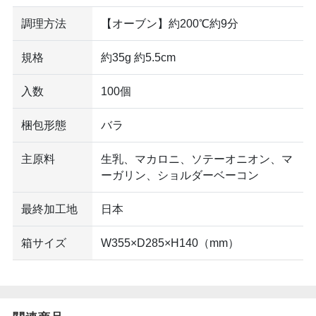
調理方法
【オーブン】約200℃約9分
規格
約35g 約5.5cm
入数
100個
梱包形態
バラ
主原料
生乳、マカロニ、ソテーオニオン、マ
ーガリン、ショルダーベーコン
最終加工地
日本
箱サイズ
W355×D285×H140（mm）