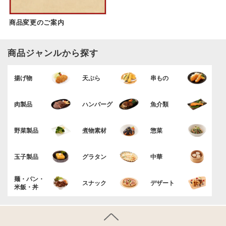
商品変更のご案内
商品ジャンルから探す
揚げ物
天ぷら
串もの
肉製品
ハンバーグ
魚介類
野菜製品
煮物素材
惣菜
玉子製品
グラタン
中華
麺・パン・
スナック
デザート
米飯・丼