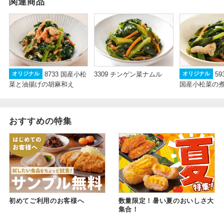
関連商品
8733 国産小松
3309 チンゲン菜ナムル
5
オリジナル
オリジナル
菜と油揚げの胡麻和え
国産小松菜の
おすすめの特集
初めてご利用のお客様へ
数量限定！暑い夏のおいしさ大
集合！