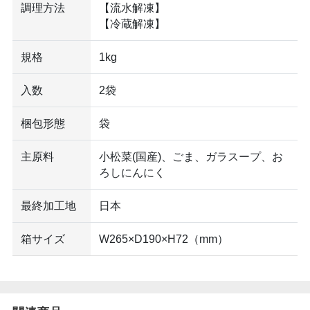
調理方法
【流水解凍】
【冷蔵解凍】
規格
1kg
入数
2袋
梱包形態
袋
主原料
小松菜(国産)、ごま、ガラスープ、お
ろしにんにく
最終加工地
日本
箱サイズ
W265×D190×H72（mm）