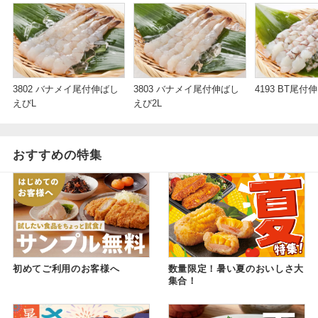
3802 バナメイ尾付伸ばし
3803 バナメイ尾付伸ばし
4193 BT尾付
えびL
えび2L
おすすめの特集
初めてご利用のお客様へ
数量限定！暑い夏のおいしさ大
集合！