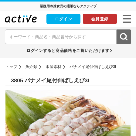
業務用冷凍食品の通販ならアクティブ
ログイン
会員登録
ログインすると商品価格をご覧いただけます
トップ
魚介類
水産素材
バナメイ尾付伸ばしえび3L
3805 バナメイ尾付伸ばしえび3L