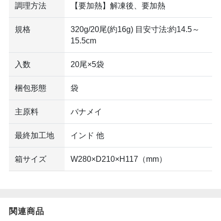
調理方法
【要加熱】解凍後、要加熱
規格
320g/20尾(約16g) 目安寸法:約14.5～
15.5cm
入数
20尾×5袋
梱包形態
袋
主原料
バナメイ
最終加工地
インド 他
箱サイズ
W280×D210×H117（mm）
関連商品