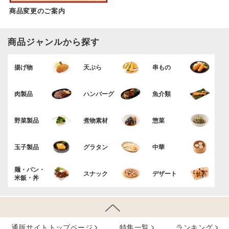
商品変更のご案内
商品ジャンルから探す
揚げ物
天ぷら
串もの
肉製品
ハンバーグ
魚介類
野菜製品
煮物素材
惣菜
玉子製品
グラタン
中華
麺・パン・
スナック
デザート
米飯・丼
通販サイトトップページ
特集⼀覧
ランキング