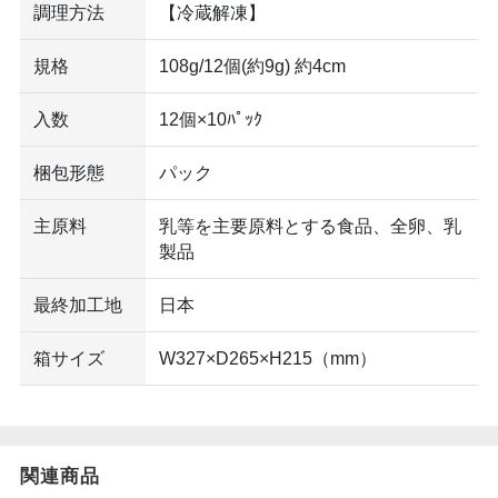
調理方法
【冷蔵解凍】
規格
108g/12個(約9g) 約4cm
入数
12個×10ﾊﾟｯｸ
梱包形態
パック
主原料
乳等を主要原料とする食品、全卵、乳
製品
最終加工地
日本
箱サイズ
W327×D265×H215（mm）
関連商品