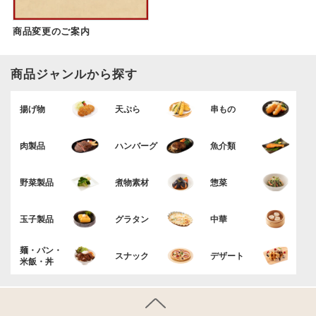
商品変更のご案内
商品ジャンルから探す
揚げ物
天ぷら
串もの
肉製品
ハンバーグ
魚介類
野菜製品
煮物素材
惣菜
玉子製品
グラタン
中華
麺・パン・
スナック
デザート
米飯・丼