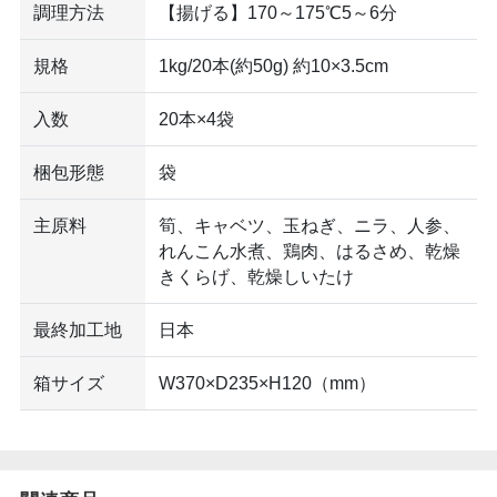
調理方法
【揚げる】170～175℃5～6分
規格
1kg/20本(約50g) 約10×3.5cm
入数
20本×4袋
梱包形態
袋
主原料
筍、キャベツ、玉ねぎ、ニラ、人参、
れんこん水煮、鶏肉、はるさめ、乾燥
きくらげ、乾燥しいたけ
最終加工地
日本
箱サイズ
W370×D235×H120（mm）