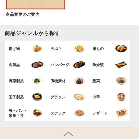
商品変更のご案内
商品ジャンルから探す
揚げ物
天ぷら
串もの
肉製品
ハンバーグ
魚介類
野菜製品
煮物素材
惣菜
玉子製品
グラタン
中華
麺・パン・
スナック
デザート
米飯・丼