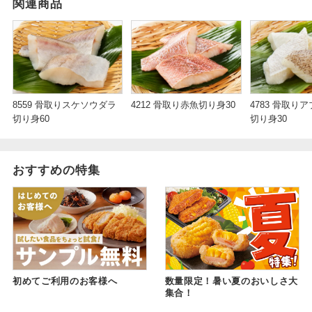
関連商品
8559 骨取りスケソウダラ
4212 骨取り赤魚切り身30
4783 骨取り
切り身60
切り身30
おすすめの特集
初めてご利用のお客様へ
数量限定！暑い夏のおいしさ大
集合！