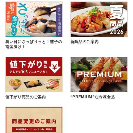
暑い日にさっぱりっと！茄子の
新商品のご案内
南蛮漬け！
値下がり商品のご案内
“PREMIUM”な冷凍食品