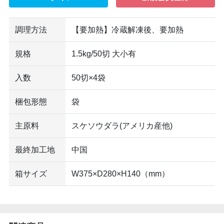
調理方法
【要加熱】冷蔵解凍後、要加熱
規格
1.5kg/50切 大小有
入数
50切×4袋
梱包形態
袋
主原料
スケソウダラ(アメリカ産他)
最終加工地
中国
箱サイズ
W375×D280×H140（mm）