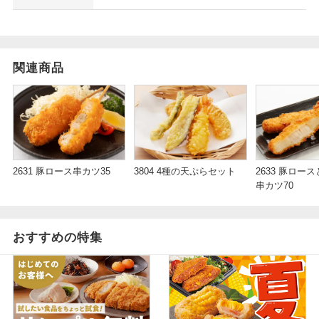
関連商品
2631 豚ロース串カツ35
3804 4種の天ぷらセット
2633 豚ロー
串カツ70
おすすめの特集