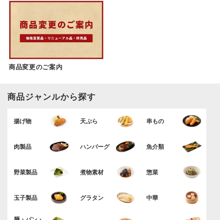
商品変更のご案内
商品ジャンルから探す
揚げ物
天ぷら
串もの
肉製品
ハンバーグ
魚介類
野菜製品
煮物素材
惣菜
玉子製品
グラタン
中華
麺・パン・