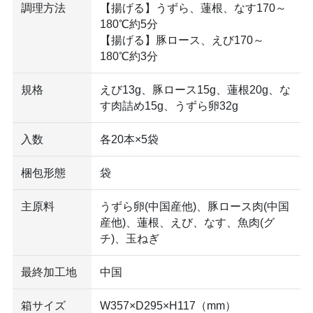
調理方法
【揚げる】うずら、蓮根、なす170～
180℃約5分
【揚げる】豚ロース、えび170～
180℃約3分
規格
えび13g、豚ロース15g、蓮根20g、な
す肉詰め15g、うずら卵32g
入数
各20本×5袋
梱包形態
袋
主原料
うずら卵(中国産他)、豚ロース肉(中国
産他)、蓮根、えび、なす、魚肉(グ
チ)、玉ねぎ
最終加工地
中国
箱サイズ
W357×D295×H117（mm）