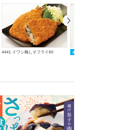
4441 イワシ梅しそフライ60
7015 シルバー照焼3
オリジナル