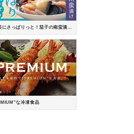
暑い日にさっぱりっと！茄子の南蛮漬け！
EMIUM”な冷凍食品