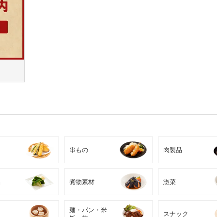
串もの
肉製品
品
煮物素材
惣菜
麺・パン・米
スナック