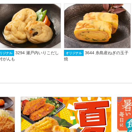
3294 瀬戸内いりこだし
3644 糸島産ねぎの玉子
リジナル
オリジナル
付がんも
焼