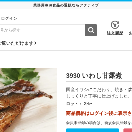
業務用冷凍食品の通販ならアクティブ
ログイン
注⽂履歴
ご覧いただけます
3930 いわし甘露煮
国産イワシにこだわり、焼き・炊
じっくりと丁寧に仕上げました
ロット：
2ﾄﾚｰ
商品価格はログイン後に表示さ
会員未登録の場合は、新規会員登録を