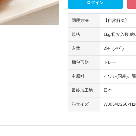
ログイン
調理方法
【自然解凍】
規格
1kg/目安入数:約
入数
2ﾄﾚｰ(ﾗｯﾌﾟ)
梱包形態
トレー
主原料
イワシ(国産)、
最終加工地
日本
箱サイズ
W305×D250×H