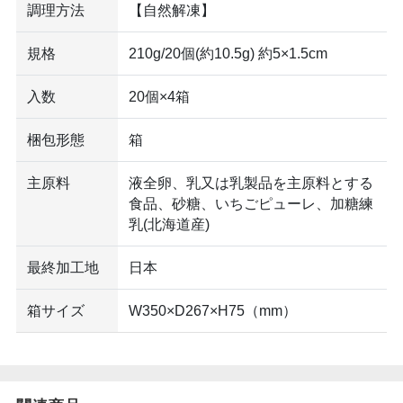
調理方法
【自然解凍】
規格
210g/20個(約10.5g) 約5×1.5cm
入数
20個×4箱
梱包形態
箱
主原料
液全卵、乳又は乳製品を主原料とする
食品、砂糖、いちごピューレ、加糖練
乳(北海道産)
最終加工地
日本
箱サイズ
W350×D267×H75（mm）