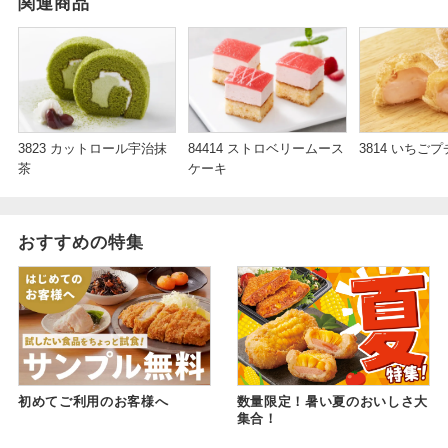
関連商品
3823 カットロール宇治抹
84414 ストロベリームース
3814 いちご
茶
ケーキ
おすすめの特集
初めてご利用のお客様へ
数量限定！暑い夏のおいしさ大
集合！