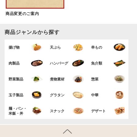
商品変更のご案内
商品ジャンルから探す
揚げ物
天ぷら
串もの
肉製品
ハンバーグ
魚介類
野菜製品
煮物素材
惣菜
玉子製品
グラタン
中華
麺・パン・
スナック
デザート
米飯・丼