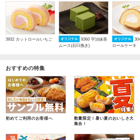
3932 カットロールいちご
9360 宇治抹茶
3
オリジナル
オリジナル
ムース(石臼挽き)
ロールケーキ
おすすめの特集
初めてご利用のお客様へ
数量限定！暑い夏のおいしさ大
集合！