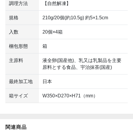
調理方法
【自然解凍】
規格
210g/20個(約10.5g) 約5×1.5cm
入数
20個×4箱
梱包形態
箱
主原料
液全卵(国産他)、乳又は乳製品を主要
原料とする食品、宇治抹茶(国産)
最終加工地
日本
箱サイズ
W350×D270×H71（mm）
関連商品