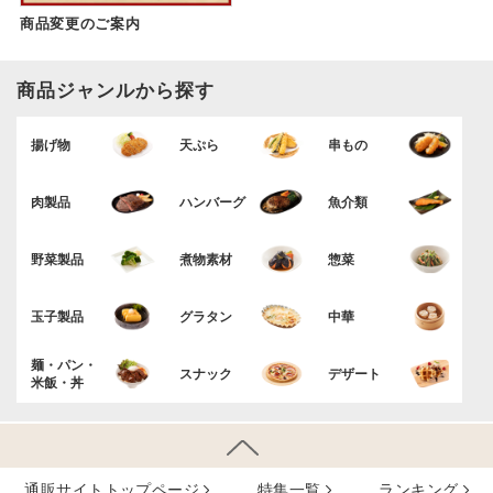
商品変更のご案内
商品ジャンルから探す
揚げ物
天ぷら
串もの
肉製品
ハンバーグ
魚介類
野菜製品
煮物素材
惣菜
玉子製品
グラタン
中華
麺・パン・
スナック
デザート
米飯・丼
通販サイトトップページ
特集⼀覧
ランキング