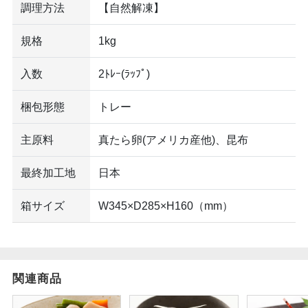
調理方法
【自然解凍】
規格
1kg
入数
2ﾄﾚｰ(ﾗｯﾌﾟ)
梱包形態
トレー
主原料
真たら卵(アメリカ産他)、昆布
最終加工地
日本
箱サイズ
W345×D285×H160（mm）
関連商品