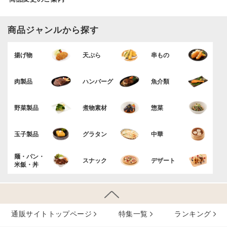
商品ジャンルから探す
揚げ物
天ぷら
串もの
肉製品
ハンバーグ
魚介類
野菜製品
煮物素材
惣菜
玉子製品
グラタン
中華
麺・パン・
スナック
デザート
米飯・丼
通販サイトトップページ
特集⼀覧
ランキング