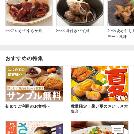
8633 味付きバイ貝
8632 いかの柔らか煮
4035 あかに
モーク風味
おすすめの特集
初めてご利用のお客様へ
数量限定！暑い夏のおいしさ大
集合！