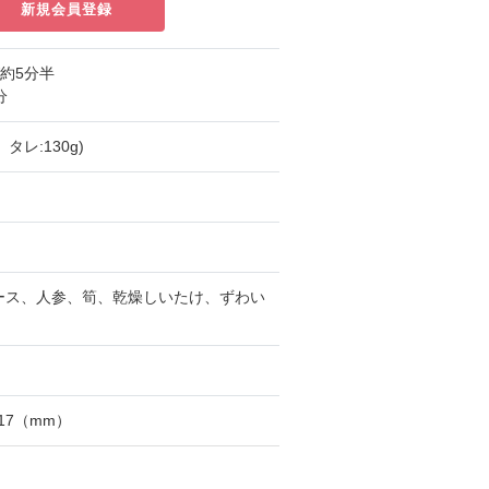
新規会員登録
W約5分半
分
、タレ:130g)
ース、人参、筍、乾燥しいたけ、ずわい
117（mm）