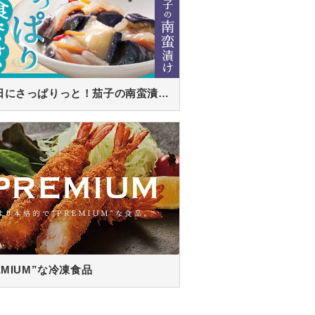
暑い日にさっぱりっと！茄子の南蛮漬け！
EMIUM”な冷凍食品