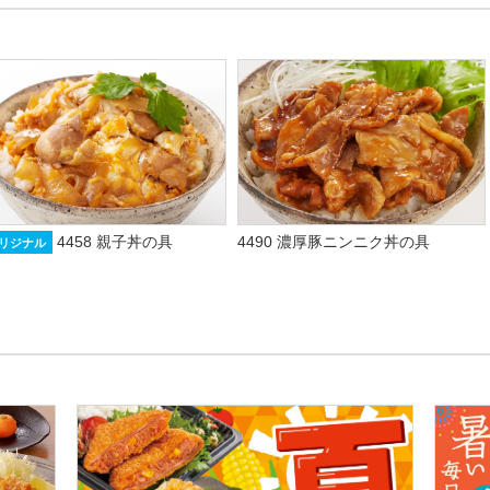
4458 親子丼の具
4490 濃厚豚ニンニク丼の具
リジナル