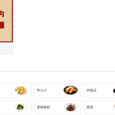
串もの
肉製品
品
煮物素材
惣菜