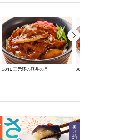
5841 三元豚の豚丼の具
3834 炭火焼鳥丼の具(たれ味)