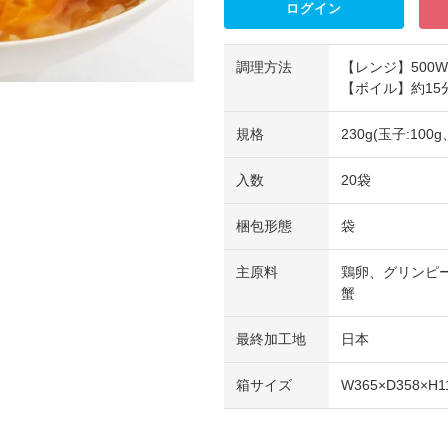
ログイン
調理方法
【レンジ】500
【ボイル】約15
規格
230g(玉子:100g
入数
20袋
梱包形態
袋
主原料
鶏卵、グリンピ
蟹
最終加工地
日本
箱サイズ
W365×D358×H