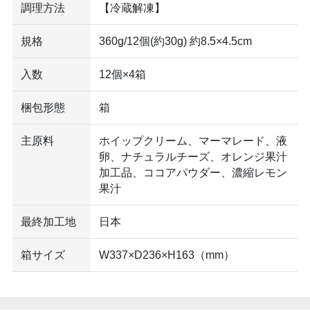
調理方法
【冷蔵解凍】
規格
360g/12個(約30g) 約8.5×4.5cm
入数
12個×4箱
梱包形態
箱
主原料
ホイップクリーム、マーマレード、液
卵、ナチュラルチーズ、オレンジ果汁
加工品、ココアパウダー、濃縮レモン
果汁
最終加工地
日本
箱サイズ
W337×D236×H163（mm）