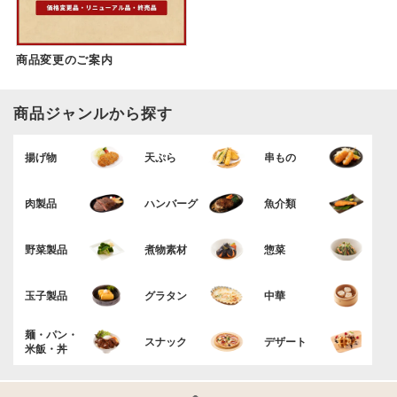
商品変更のご案内
商品ジャンルから探す
揚げ物
天ぷら
串もの
肉製品
ハンバーグ
魚介類
野菜製品
煮物素材
惣菜
玉子製品
グラタン
中華
麺・パン・
スナック
デザート
米飯・丼