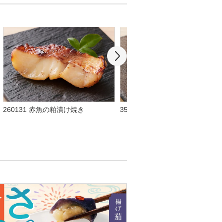
260131 赤魚の粕漬け焼き
3500 骨取り赤魚西京焼20