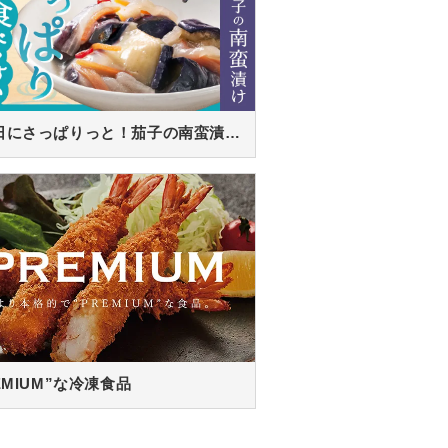
暑い日にさっぱりっと！茄子の南蛮漬け！
EMIUM”な冷凍食品