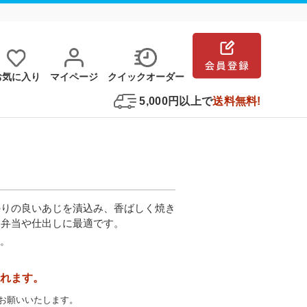
お気に⼊り
マイページ
クイックオーダー
5,000円以上で
送料無料!
のりの良いあじを漬込み、香ばしく焼き
お弁当や仕出しに最適です。
。
れます。
お願いいたします。