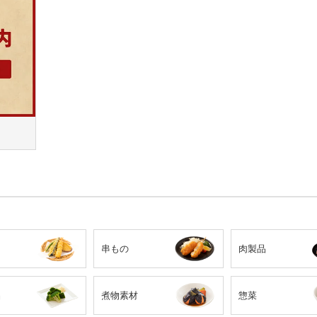
串もの
肉製品
品
煮物素材
惣菜