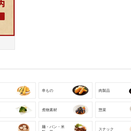
串もの
肉製品
品
煮物素材
惣菜
麺・パン・米
スナック