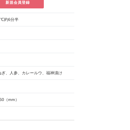
新規会員登録
0℃約6分半
ねぎ、人参、カレールウ、福神漬け
160（mm）