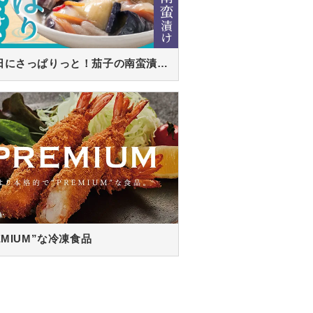
暑い日にさっぱりっと！茄子の南蛮漬け！
EMIUM”な冷凍食品