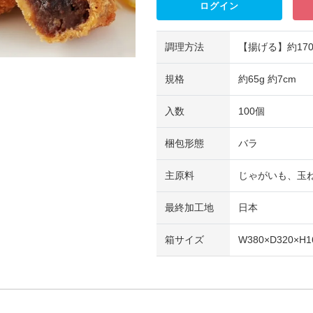
ログイン
調理方法
【揚げる】約17
規格
約65g 約7cm
入数
100個
梱包形態
バラ
主原料
じゃがいも、玉
最終加工地
日本
箱サイズ
W380×D320×H