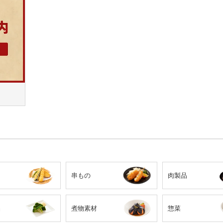
串もの
肉製品
品
煮物素材
惣菜