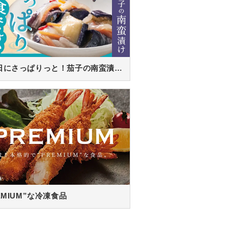
暑い日にさっぱりっと！茄子の南蛮漬け！
EMIUM”な冷凍食品