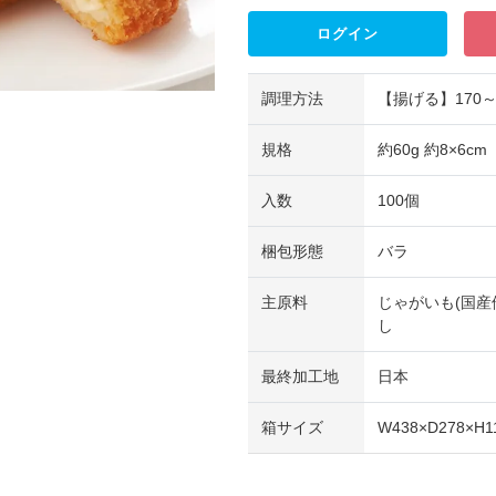
ログイン
調理方法
【揚げる】170～
規格
約60g 約8×6cm
入数
100個
梱包形態
バラ
主原料
じゃがいも(国産
し
最終加工地
日本
箱サイズ
W438×D278×H