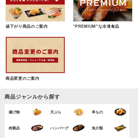
値下がり商品のご案内
“PREMIUM”な冷凍食品
商品変更のご案内
商品ジャンルから探す
揚げ物
天ぷら
串もの
肉製品
ハンバーグ
魚介類