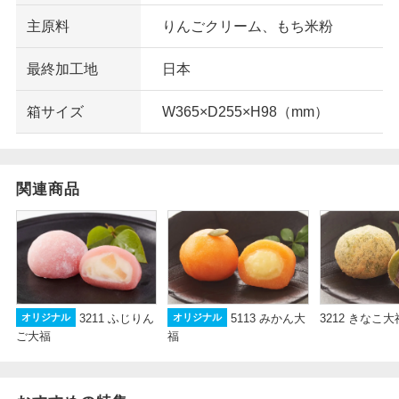
主原料
りんごクリーム、もち米粉
最終加工地
日本
箱サイズ
W365×D255×H98（mm）
関連商品
5113 みかん大
3212 きなこ大
3211 ふじりん
オリジナル
オリジナル
福
ご大福