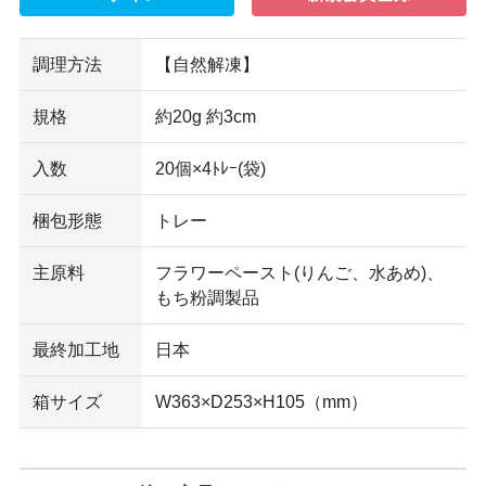
調理方法
【自然解凍】
規格
約20g 約3cm
入数
20個×4ﾄﾚｰ(袋)
梱包形態
トレー
主原料
フラワーペースト(りんご、水あめ)、
もち粉調製品
最終加工地
日本
箱サイズ
W363×D253×H105（mm）