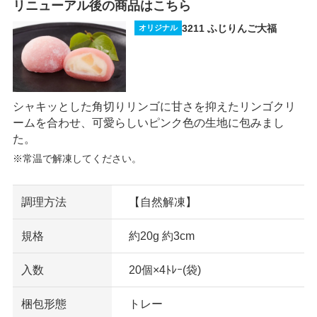
リニューアル後の商品はこちら
3211 ふじりんご大福
オリジナル
シャキッとした角切りリンゴに甘さを抑えたリンゴクリ
ームを合わせ、可愛らしいピンク色の生地に包みまし
た。
※常温で解凍してください。
調理方法
【自然解凍】
規格
約20g 約3cm
入数
20個×4ﾄﾚｰ(袋)
梱包形態
トレー