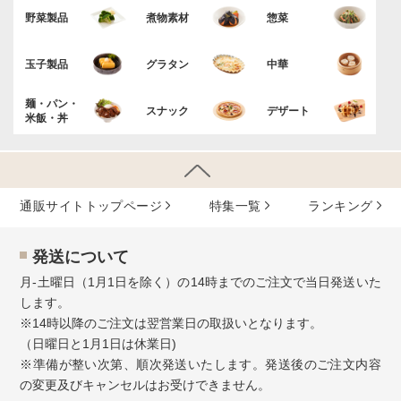
野菜製品
煮物素材
惣菜
玉子製品
グラタン
中華
麺・パン・
スナック
デザート
米飯・丼
通販サイトトップページ
特集⼀覧
ランキング
発送について
月-土曜日（1月1日を除く）の14時までのご注文で当日発送いた
します。
※14時以降のご注文は翌営業日の取扱いとなります。
（日曜日と1月1日は休業日)
※準備が整い次第、順次発送いたします。発送後のご注文内容
の変更及びキャンセルはお受けできません。