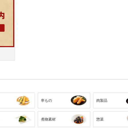
串もの
肉製品
品
煮物素材
惣菜