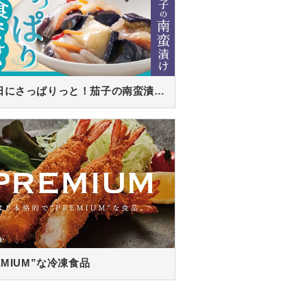
暑い日にさっぱりっと！茄子の南蛮漬け！
EMIUM”な冷凍食品