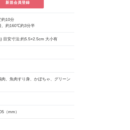
新規会員登録
約10分
、約160℃約3分半
5g) 目安寸法:約5.5×2.5cm 大小有
鶏肉、魚肉すり身、かぼちゃ、グリーン
105（mm）