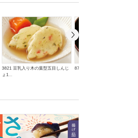
3821 豆乳入り木の葉型五目しんじ
8710 鶏と野菜つみれ
ょ1...