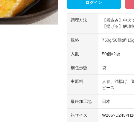
ログイン
調理方法
【煮込み】中火で
【揚げる】解凍後
規格
750g/50個(約1
入数
50個×2袋
梱包形態
袋
主原料
人参、油揚げ、
ピース
最終加工地
日本
箱サイズ
W285×D245×H