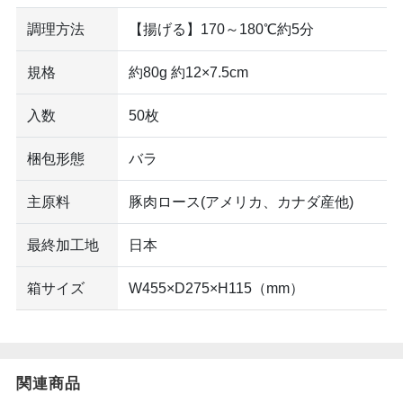
調理方法
【揚げる】170～180℃約5分
規格
約80g 約12×7.5cm
入数
50枚
梱包形態
バラ
主原料
豚肉ロース(アメリカ、カナダ産他)
最終加工地
日本
箱サイズ
W455×D275×H115（mm）
関連商品