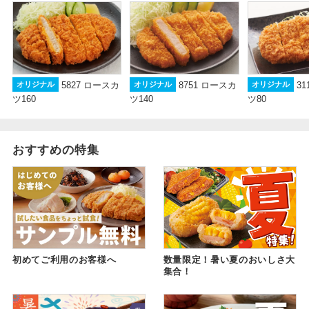
8751 ロースカ
3
5827 ロースカ
オリジナル
オリジナル
オリジナル
ツ140
ツ80
ツ160
おすすめの特集
初めてご利用のお客様へ
数量限定！暑い夏のおいしさ大
集合！