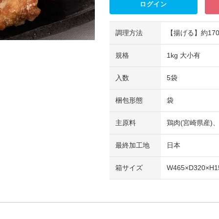
ログイン
調理方法
【揚げる】約17
規格
1kg 大小有
入数
5袋
梱包形態
袋
主原料
鶏肉(宮崎県産)
最終加工地
日本
箱サイズ
W465×D320×H