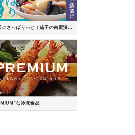
暑い日にさっぱりっと！茄子の南蛮漬け！
EMIUM”な冷凍食品