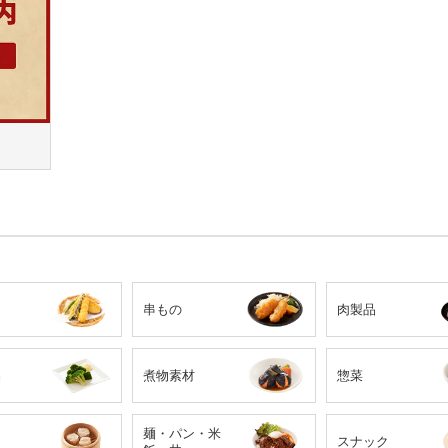
串もの
肉製品
品
煮物素材
惣菜
麺・パン・米
スナック