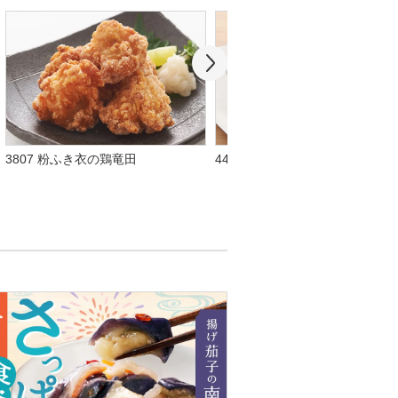
3807 粉ふき衣の鶏竜田
4476 さば竜田揚げ