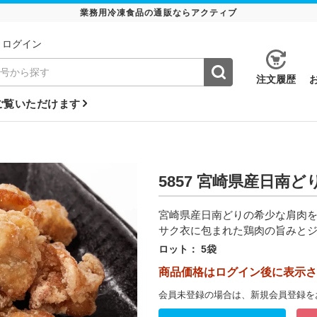
業務用冷凍食品の通販ならアクティブ
ログイン
注⽂履歴
ご覧いただけます
5857 宮崎県産日南
宮崎県産日南どりの希少な肩肉
サク衣に包まれた鶏肉の旨みと
ロット：
5袋
商品価格はログイン後に表示さ
会員未登録の場合は、新規会員登録を