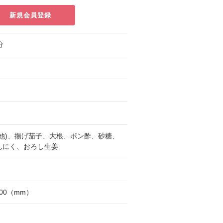
新規会員登録
分
他)、揚げ茄子、大根、ポン酢、砂糖、
んにく、おろし生姜
100（mm）