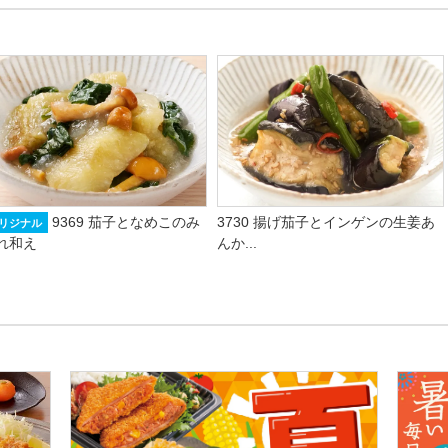
9369 茄子となめこのみ
3730 揚げ茄子とインゲンの生姜あ
リジナル
れ和え
んか...