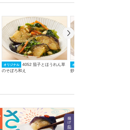
4052 茄子とほうれん草
2567 揚げ茄子と豚
オリジナル
オリジナル
のそぼろ和え
炒め煮