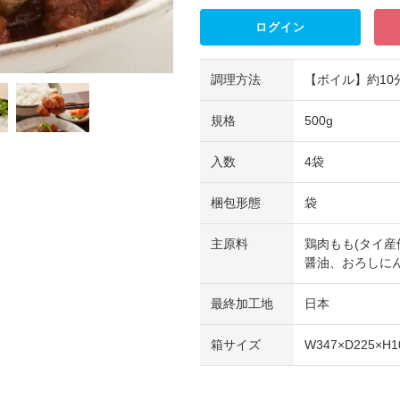
ログイン
調理方法
【ボイル】約10
規格
500g
入数
4袋
梱包形態
袋
主原料
鶏肉もも(タイ産
醤油、おろしに
最終加工地
日本
箱サイズ
W347×D225×H