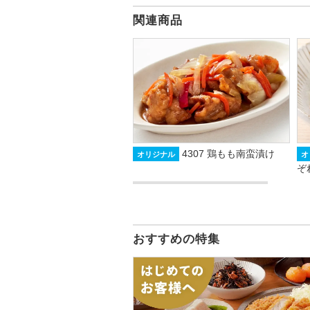
関連商品
4307 鶏もも南蛮漬け
オリジナル
オ
ぞ
おすすめの特集