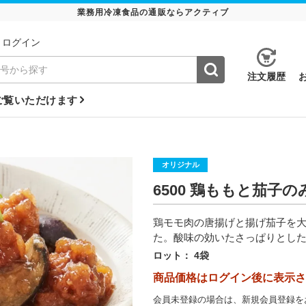
業務用冷凍食品の通販ならアクティブ
ログイン
注⽂履歴
ご覧いただけます
オリジナル
6500 鶏ももと茄子
鶏モモ肉の唐揚げと揚げ茄子を
た。酸味の効いたさっぱりとし
ロット：
4袋
商品価格はログイン後に表示さ
会員未登録の場合は、新規会員登録を