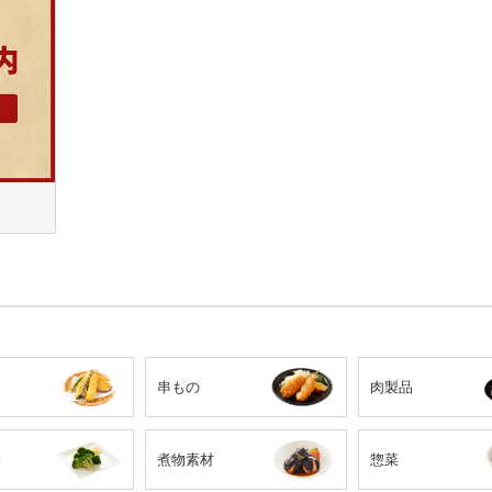
串もの
肉製品
品
煮物素材
惣菜