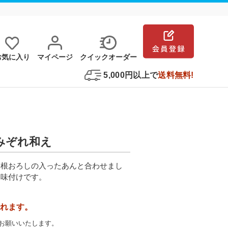
お気に⼊り
マイページ
クイックオーダー
5,000円以上で
送料無料!
のみぞれ和え
大根おろしの入ったあんと合わせまし
た味付けです。
れます。
お願いいたします。