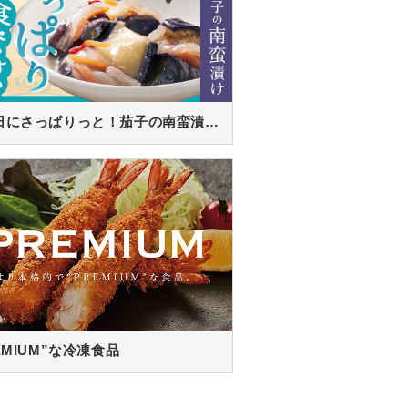
暑い日にさっぱりっと！茄子の南蛮漬け！
EMIUM”な冷凍食品