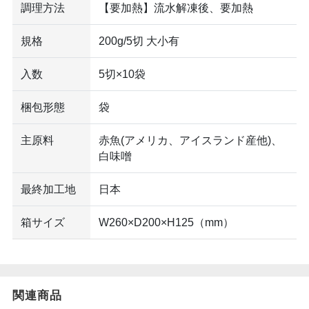
調理方法
【要加熱】流水解凍後、要加熱
規格
200g/5切 大小有
入数
5切×10袋
梱包形態
袋
主原料
赤魚(アメリカ、アイスランド産他)、
白味噌
最終加工地
日本
箱サイズ
W260×D200×H125（mm）
関連商品