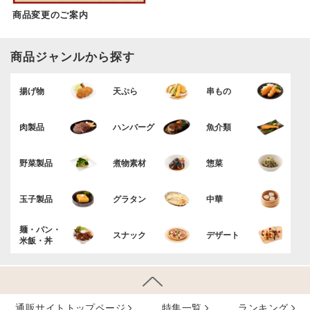
商品変更のご案内
商品ジャンルから探す
揚げ物
天ぷら
串もの
肉製品
ハンバーグ
魚介類
野菜製品
煮物素材
惣菜
玉子製品
グラタン
中華
麺・パン・
スナック
デザート
米飯・丼
通販サイトトップページ
特集⼀覧
ランキング