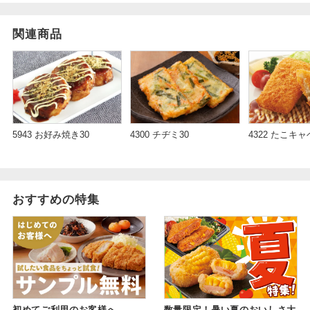
関連商品
5943 お好み焼き30
4300 チヂミ30
4322 たこキ
おすすめの特集
初めてご利用のお客様へ
数量限定！暑い夏のおいしさ大