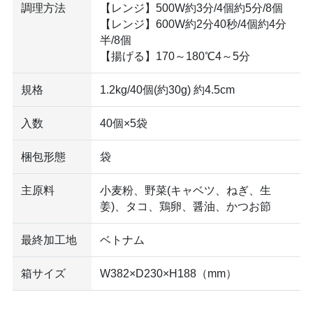
調理方法
【レンジ】500W約3分/4個約5分/8個
【レンジ】600W約2分40秒/4個約4分
半/8個
【揚げる】170～180℃4～5分
規格
1.2kg/40個(約30g) 約4.5cm
入数
40個×5袋
梱包形態
袋
主原料
小麦粉、野菜(キャベツ、ねぎ、生
姜)、タコ、鶏卵、醤油、かつお節
最終加工地
ベトナム
箱サイズ
W382×D230×H188（mm）