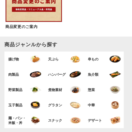
商品変更のご案内
商品ジャンルから探す
揚げ物
天ぷら
串もの
肉製品
ハンバーグ
魚介類
野菜製品
煮物素材
惣菜
玉子製品
グラタン
中華
麺・パン・
スナック
デザート
米飯・丼