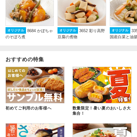
8684 かぼちゃ
3652 彩り高野
3
オリジナル
オリジナル
オリジナル
のそぼろ煮
豆腐の煮物
国産白菜と油揚げ
おすすめの特集
初めてご利用のお客様へ
数量限定！暑い夏のおいしさ大
集合！