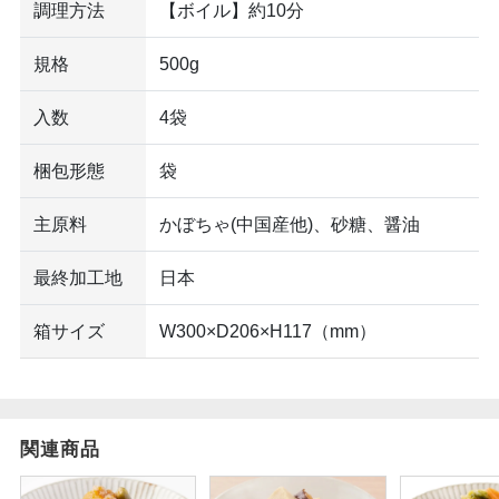
調理方法
【ボイル】約10分
規格
500g
入数
4袋
梱包形態
袋
主原料
かぼちゃ(中国産他)、砂糖、醤油
最終加工地
日本
箱サイズ
W300×D206×H117（mm）
関連商品