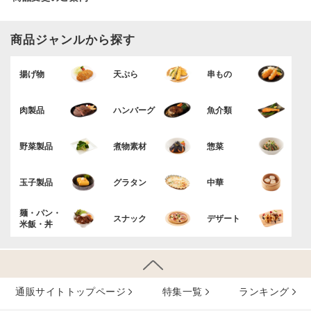
商品ジャンルから探す
揚げ物
天ぷら
串もの
肉製品
ハンバーグ
魚介類
野菜製品
煮物素材
惣菜
玉子製品
グラタン
中華
麺・パン・
スナック
デザート
米飯・丼
通販サイトトップページ
特集⼀覧
ランキング