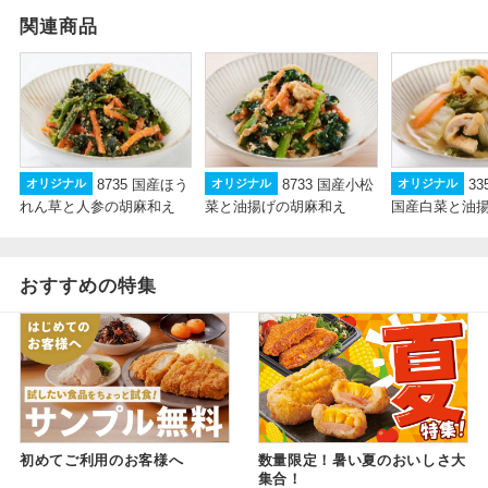
関連商品
8735 国産ほう
8733 国産小松
3
オリジナル
オリジナル
オリジナル
れん草と人参の胡麻和え
菜と油揚げの胡麻和え
国産白菜と油揚げ
おすすめの特集
初めてご利用のお客様へ
数量限定！暑い夏のおいしさ大
集合！