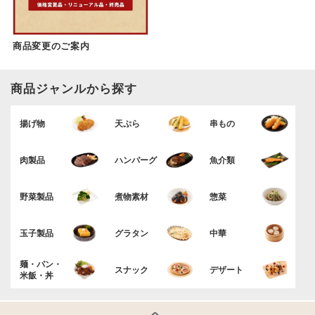
商品変更のご案内
商品ジャンルから探す
揚げ物
天ぷら
串もの
肉製品
ハンバーグ
魚介類
野菜製品
煮物素材
惣菜
玉子製品
グラタン
中華
麺・パン・
スナック
デザート
米飯・丼