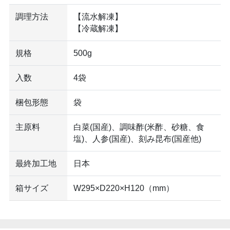
調理方法
【流水解凍】
【冷蔵解凍】
規格
500g
入数
4袋
梱包形態
袋
主原料
白菜(国産)、調味酢(米酢、砂糖、食
塩)、人参(国産)、刻み昆布(国産他)
最終加工地
日本
箱サイズ
W295×D220×H120（mm）