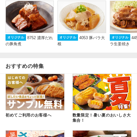
8752 濃厚だれ
4053 豚バラ大
4
オリジナル
オリジナル
オリジナル
の豚角煮
根
ラ生姜焼き
おすすめの特集
初めてご利用のお客様へ
数量限定！暑い夏のおいしさ大
集合！