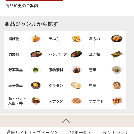
商品変更のご案内
商品ジャンルから探す
揚げ物
天ぷら
串もの
肉製品
ハンバーグ
魚介類
野菜製品
煮物素材
惣菜
玉子製品
グラタン
中華
麺・パン・
スナック
デザート
米飯・丼
通販サイトトップページ
特集⼀覧
ランキング