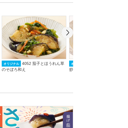
4052 茄子とほうれん草
2567 揚げ茄子と豚
オリジナル
オリジナル
のそぼろ和え
炒め煮