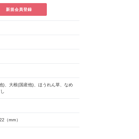
新規会員登録
他)、大根(国産他)、ほうれん草、なめ
だし
122（mm）