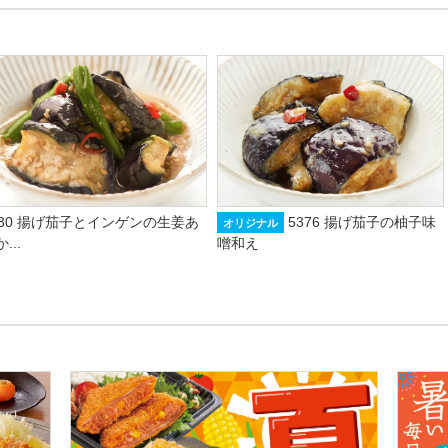
730 揚げ茄子とインゲンの生姜あ
5376 揚げ茄子の柚子味
オリジナル
...
噌和え