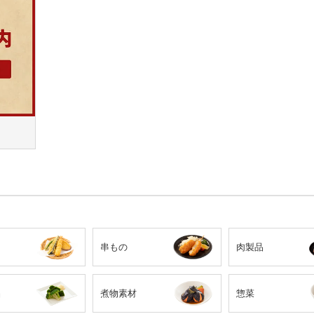
串もの
肉製品
品
煮物素材
惣菜