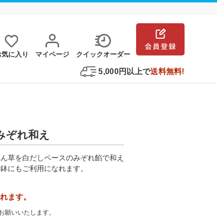
お気に⼊り
マイページ
クイックオーダー
5,000円以上で
送料無料!
のみぞれ和え
れん草を白だしベースのみぞれ餡で和え
小鉢にもご利用になれます。
れます。
お願いいたします。