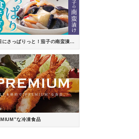
暑い日にさっぱりっと！茄子の南蛮漬け！
EMIUM”な冷凍食品