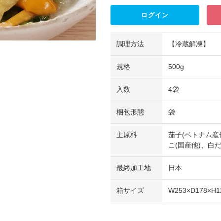
ログイン
調理方法
【冷蔵解凍】
規格
500g
入数
4袋
梱包形態
袋
主原料
茄子(ベトナム産
こ(国産他)、白
最終加工地
日本
箱サイズ
W253×D178×H