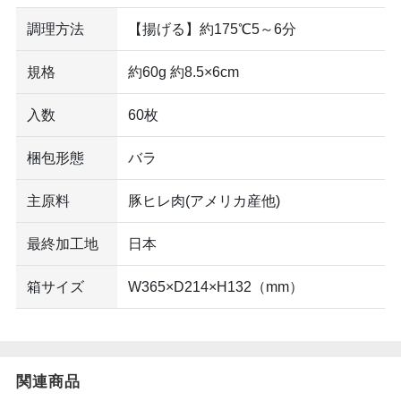
調理方法
【揚げる】約175℃5～6分
規格
約60g 約8.5×6cm
入数
60枚
梱包形態
バラ
主原料
豚ヒレ肉(アメリカ産他)
最終加工地
日本
箱サイズ
W365×D214×H132（mm）
関連商品