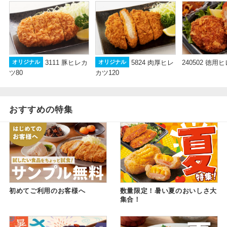
3111 豚ヒレカ
5824 肉厚ヒレ
240502 徳用
オリジナル
オリジナル
ツ80
カツ120
おすすめの特集
初めてご利用のお客様へ
数量限定！暑い夏のおいしさ大
集合！