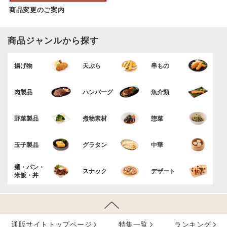
商品変更のご案内
商品ジャンルから探す
揚げ物
天ぷら
串もの
肉製品
ハンバーグ
魚介類
野菜製品
煮物素材
惣菜
玉子製品
グラタン
中華
麺・パン・
スナック
デザート
米飯・丼
通販サイトトップページ
特集⼀覧
ランキング