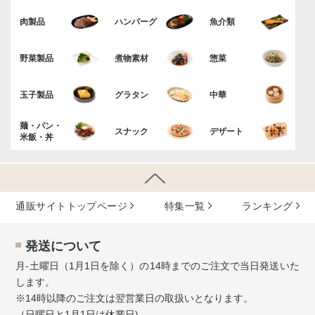
肉製品
ハンバーグ
魚介類
野菜製品
煮物素材
惣菜
玉子製品
グラタン
中華
麺・パン・
スナック
デザート
米飯・丼
通販サイトトップページ
特集⼀覧
ランキング
発送について
月-土曜日（1月1日を除く）の14時までのご注文で当日発送いた
します。
※14時以降のご注文は翌営業日の取扱いとなります。
（日曜日と1月1日は休業日)