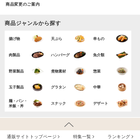
商品変更のご案内
商品ジャンルから探す
揚げ物
天ぷら
串もの
肉製品
ハンバーグ
魚介類
野菜製品
煮物素材
惣菜
玉子製品
グラタン
中華
麺・パン・
スナック
デザート
米飯・丼
通販サイトトップページ
特集⼀覧
ランキング