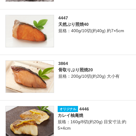
4447
天然ぶり照焼40
規格：400g/10切(約40g) 約7×5cm
3864
骨取りぶり照焼20
規格：200g/10切(約20g) 大小有
4446
オリジナル
カレイ柚庵焼
規格：160g/8切(約20g) 目安寸法:約
5×4cm