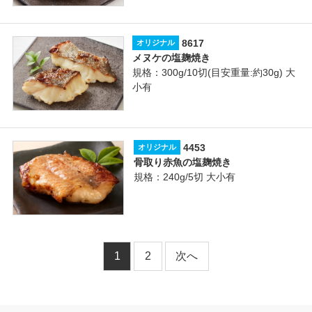
8617
オリジナル
メヌケの塩麹焼き
規格：300g/10切(目安重量:約30g) 大
小有
4453
オリジナル
骨取り赤魚の塩麹焼き
規格：240g/5切 大小有
1
2
次へ