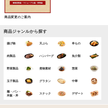
商品変更のご案内
商品ジャンルから探す
揚げ物
天ぷら
串もの
肉製品
ハンバーグ
魚介類
野菜製品
煮物素材
惣菜
玉子製品
グラタン
中華
麺・パン・
スナック
デザート
米飯・丼