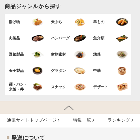
商品ジャンルから探す
揚げ物
天ぷら
串もの
肉製品
ハンバーグ
魚介類
野菜製品
煮物素材
惣菜
玉子製品
グラタン
中華
麺・パン・
スナック
デザート
米飯・丼
通販サイトトップページ
特集⼀覧
ランキング
発送について