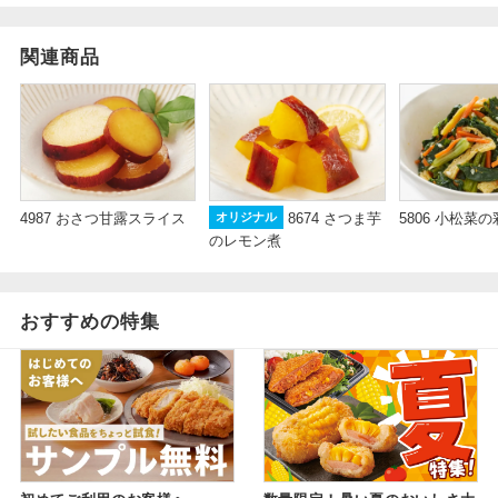
関連商品
4987 おさつ甘露スライス
8674 さつま芋
5806 小松菜
オリジナル
のレモン煮
おすすめの特集