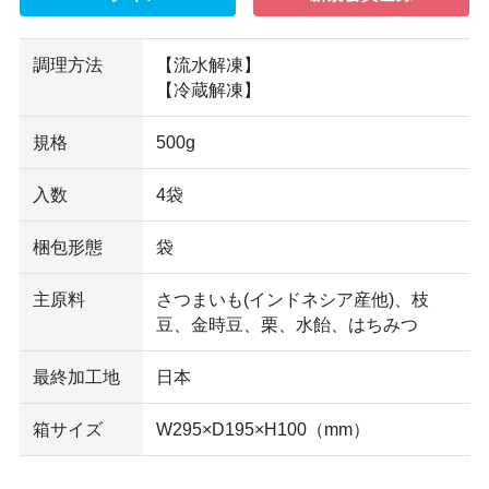
調理方法
【流水解凍】
【冷蔵解凍】
規格
500g
入数
4袋
梱包形態
袋
主原料
さつまいも(インドネシア産他)、枝
豆、金時豆、栗、水飴、はちみつ
最終加工地
日本
箱サイズ
W295×D195×H100（mm）