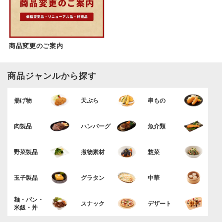
商品変更のご案内
商品ジャンルから探す
揚げ物
天ぷら
串もの
肉製品
ハンバーグ
魚介類
野菜製品
煮物素材
惣菜
玉子製品
グラタン
中華
麺・パン・
スナック
デザート
米飯・丼