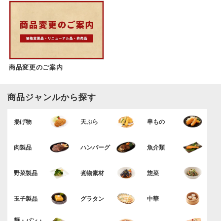
商品変更のご案内
商品ジャンルから探す
揚げ物
天ぷら
串もの
肉製品
ハンバーグ
魚介類
野菜製品
煮物素材
惣菜
玉子製品
グラタン
中華
麺・パン・