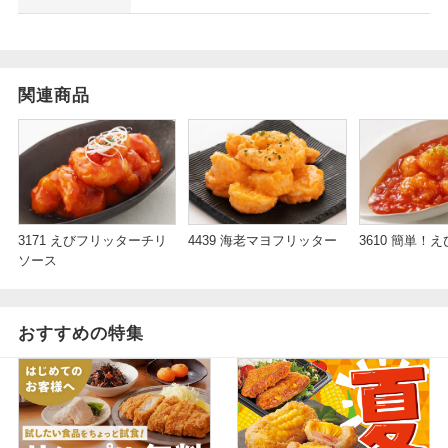
関連商品
3171 えびフリッターチリ
4439 海老マヨフリッター
3610 簡単！
ソース
おすすめの特集