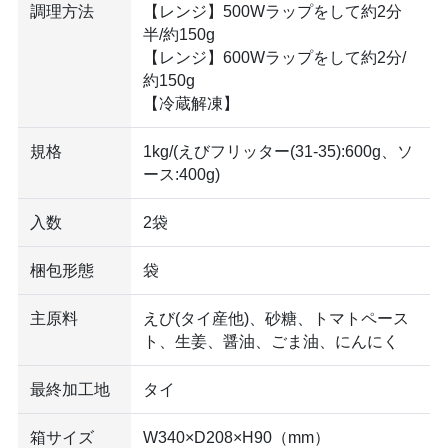
調理方法
【レンジ】500Wラップをして約2分
半/約150g
【レンジ】600Wラップをして約2分/
約150g
【冷蔵解凍】
規格
1kg/(えびフリッター(31-35):600g、ソ
ース:400g)
入数
2袋
梱包形態
袋
主原料
えび(タイ産他)、砂糖、トマトペース
ト、生姜、醤油、ごま油、にんにく
最終加工地
タイ
箱サイズ
W340×D208×H90（mm）