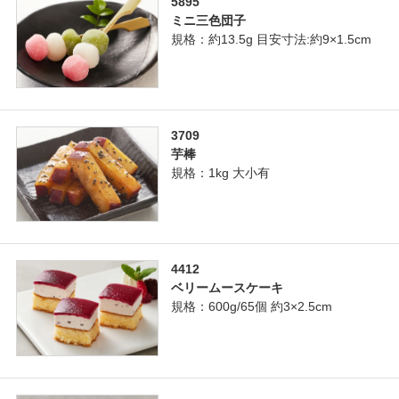
5895
ミニ三色団子
規格：約13.5g 目安寸法:約9×1.5cm
3709
芋棒
規格：1kg 大小有
4412
ベリームースケーキ
規格：600g/65個 約3×2.5cm