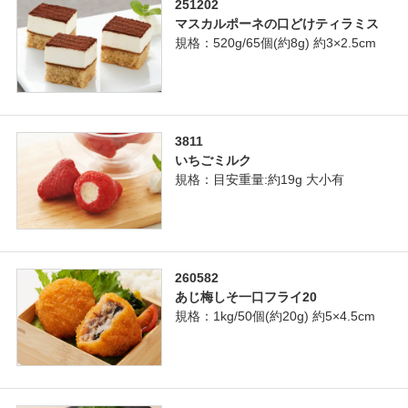
251202
マスカルポーネの口どけティラミス
規格：520g/65個(約8g) 約3×2.5cm
3811
いちごミルク
規格：目安重量:約19g 大小有
260582
あじ梅しそ一口フライ20
規格：1kg/50個(約20g) 約5×4.5cm