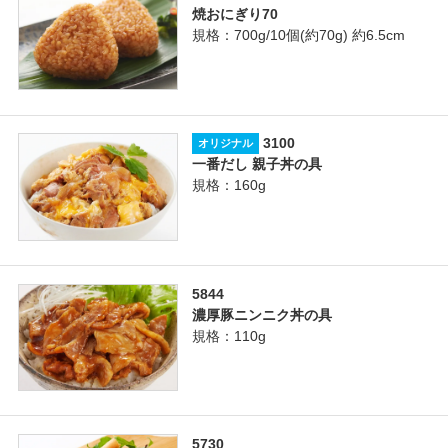
焼おにぎり70
規格：700g/10個(約70g) 約6.5cm
3100
オリジナル
一番だし 親子丼の具
規格：160g
5844
濃厚豚ニンニク丼の具
規格：110g
5730