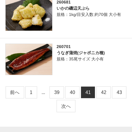
260681
いかの磯辺天ぷら
規格：1kg/目安入数:約70個 大小有
260701
うなぎ蒲焼(ジャポニカ種)
規格：35尾サイズ 大小有
前へ
1
...
39
40
41
42
43
次へ