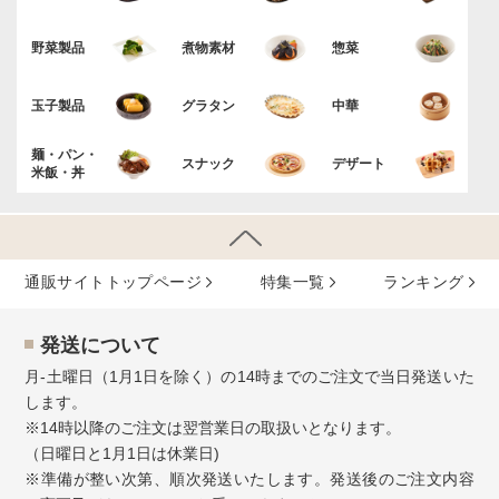
野菜製品
煮物素材
惣菜
玉子製品
グラタン
中華
麺・パン・
スナック
デザート
米飯・丼
通販サイトトップページ
特集⼀覧
ランキング
発送について
月-土曜日（1月1日を除く）の14時までのご注文で当日発送いた
します。
※14時以降のご注文は翌営業日の取扱いとなります。
（日曜日と1月1日は休業日)
※準備が整い次第、順次発送いたします。発送後のご注文内容