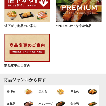
値下がり商品のご案内
“PREMIUM”な冷凍食品
商品変更のご案内
商品ジャンルから探す
揚げ物
天ぷら
串もの
肉製品
ハンバーグ
魚介類