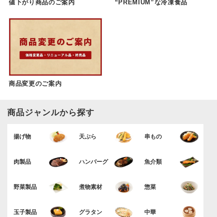
値下がり商品のご案内
“PREMIUM”な冷凍食品
商品変更のご案内
商品ジャンルから探す
揚げ物
天ぷら
串もの
肉製品
ハンバーグ
魚介類
野菜製品
煮物素材
惣菜
玉子製品
グラタン
中華