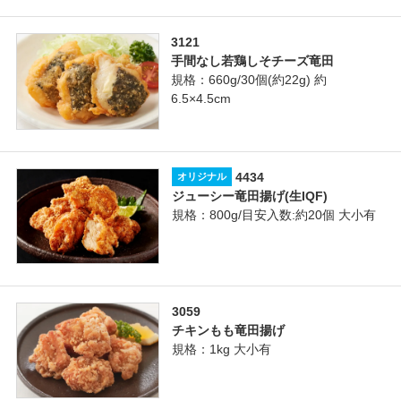
3121
手間なし若鶏しそチーズ竜田
規格：660g/30個(約22g) 約
6.5×4.5cm
4434
オリジナル
ジューシー竜田揚げ(生IQF)
規格：800g/目安入数:約20個 大小有
3059
チキンもも竜田揚げ
規格：1kg 大小有