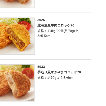
3926
北海道産牛肉コロッケ70
規格：1.4kg/20個(約70g) 約
8×5.5cm
5033
手造り風すきやきコロッケ70
規格：約70g 約9.5×6cm