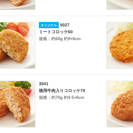
5027
オリジナル
ミートコロッケ60
規格：約60g 約9×6cm
3041
徳用牛肉入りコロッケ70
規格：約70g 約9.5×6cm