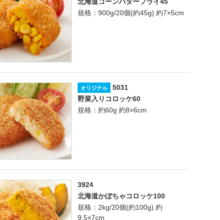
北海道コーンバターフライ45
規格：900g/20個(約45g) 約7×5cm
5031
オリジナル
野菜入りコロッケ60
規格：約60g 約8×6cm
3924
北海道かぼちゃコロッケ100
規格：2kg/20個(約100g) 約
9.5×7cm