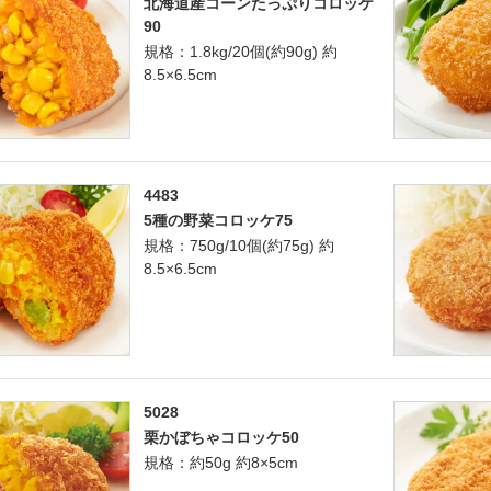
北海道産コーンたっぷりコロッケ
90
規格：1.8kg/20個(約90g) 約
8.5×6.5cm
4483
5種の野菜コロッケ75
規格：750g/10個(約75g) 約
8.5×6.5cm
5028
栗かぼちゃコロッケ50
規格：約50g 約8×5cm