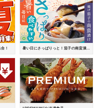
集合！
暑い日にさっぱりっと！茄子の南蛮漬け！