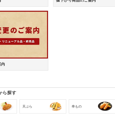
内
値下がり商品のご案内
案内
から探す
天ぷら
串もの