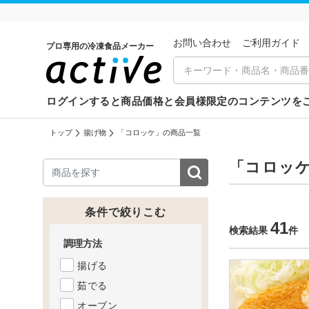
お問い合わせ
ご利⽤ガイド
プロ専用の冷凍食品メーカー
ログインすると商品価格と会員様限定のコンテンツを
トップ
揚げ物
「コロッケ」の商品一覧
「コロッ
条件で絞りこむ
41
検索結果
件
調理方法
揚げる
茹でる
オーブン