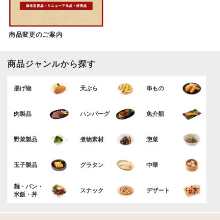
商品変更のご案内
商品ジャンルから探す
揚げ物
天ぷら
串もの
肉製品
ハンバーグ
魚介類
野菜製品
煮物素材
惣菜
玉子製品
グラタン
中華
麺・パン・
スナック
デザート
米飯・丼