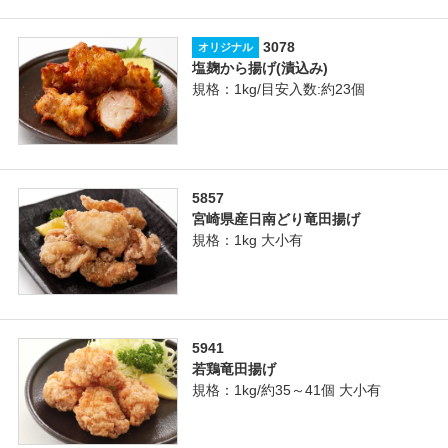
3078
オリジナル
塩麹から揚げ(漬込み)
規格：1kg/目安入数:約23個
5857
宮崎県産日南どり竜田揚げ
規格：1kg 大小有
5941
若鶏竜田揚げ
規格：1kg/約35～41個 大小有