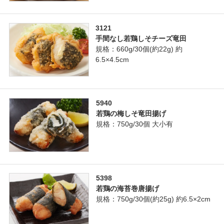
3121
手間なし若鶏しそチーズ竜田
規格：660g/30個(約22g) 約
6.5×4.5cm
5940
若鶏の梅しそ竜田揚げ
規格：750g/30個 大小有
5398
若鶏の海苔巻唐揚げ
規格：750g/30個(約25g) 約6.5×2cm