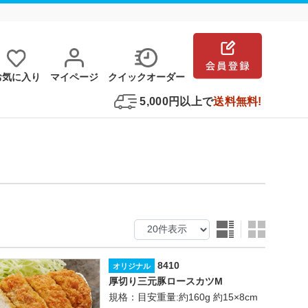
お気に⼊り
マイページ
クイックオーダー
5,000円以上で
送料無料!
8410
オリジナル
厚切り三元豚ロースカツM
規格：目安重量:約160g 約15×8cm