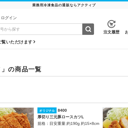
業務用冷凍食品の通販ならアクティブ
ログイン
注⽂履歴
ご覧いただけます
ツ」の商品一覧
8400
オリジナル
厚切り三元豚ロースカツL
規格：目安重量:約190g 約15×8cm