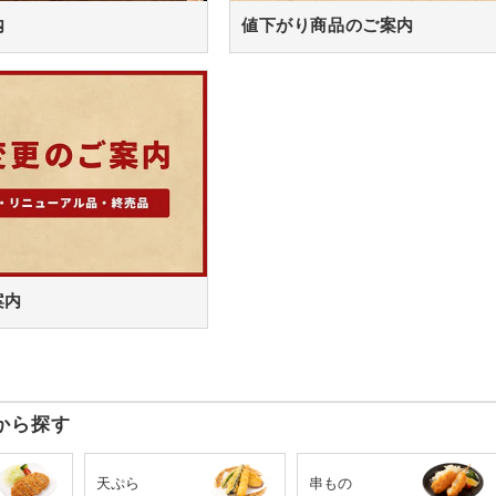
内
値下がり商品のご案内
案内
から探す
天ぷら
串もの