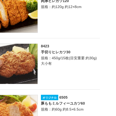
肉厚ヒレカツ120
規格：約120g 約12×8cm
8423
手切りヒレカツ30
規格：450g/15枚(目安重要:約30g)
大小有
6505
オリジナル
豚ももミルフィーユカツ60
規格：約60g 約8.5×6.5cm