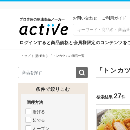
お問い合わせ
ご利⽤ガイド
プロ専用の冷凍食品メーカー
ログインすると商品価格と会員様限定のコンテンツを
トップ
揚げ物
「トンカツ」の商品一覧
「トンカ
条件で絞りこむ
27
検索結果
件
調理方法
揚げる
茹でる
オーブン