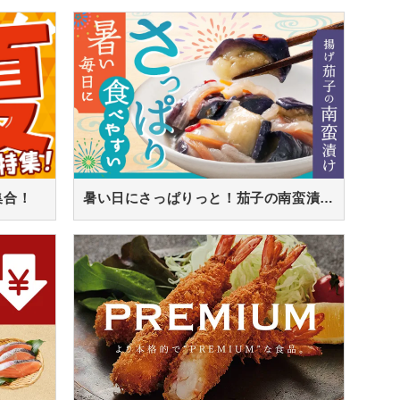
集合！
暑い日にさっぱりっと！茄子の南蛮漬け！