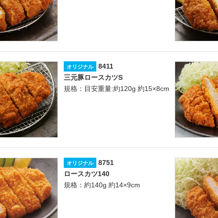
8411
オリジナル
三元豚ロースカツS
規格：目安重量:約120g 約15×8cm
8751
オリジナル
ロースカツ140
規格：約140g 約14×9cm